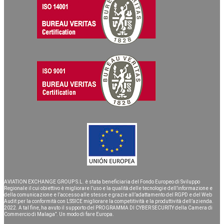
AVIATION EXCHANGE GROUP S.L. è stata beneficiaria del Fondo Europeo di Sviluppo
Regionale il cui obiettivo è migliorare l’uso e la qualità delle tecnologie dell’informazione e
della comunicazione e l’accesso alle stesse e grazie all’adattamento del RGPD e del Web
Audit per la conformità con LSSICE migliorare la competitività e la produttività dell’azienda.
2022. A tal fine, ha avuto il supporto del PROGRAMMA DI CYBER SECURITY della Camera di
Commercio di Malaga”. Un modo di fare Europa.