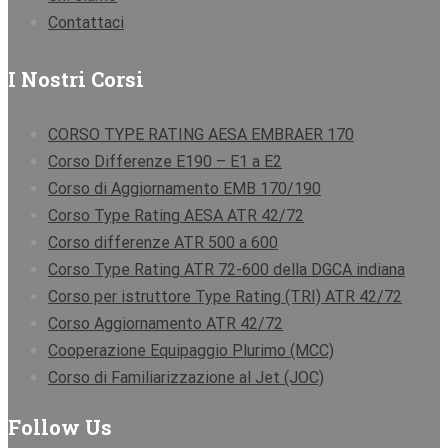
Contattaci
I Nostri Corsi
CORSO TYPE RATING AESA EMBRAER 170
Corso Differenze E190 – E1 a E2
Corso di Aggiornamento EMB 170/190
Corso Type Rating AESA ATR 42/72
Corso differenze ATR 500 a 600
Corso Type Rating ATR 72-600 della DGCA indiana
Corso per istruttore Type Rating (TRI) ATR 42/72
Corso Aggiornamento ATR 42/72
Cooperazione Equipaggio Plurimo (MCC)
Corso di Familiarizzazione al Jet (JOC)
Follow Us