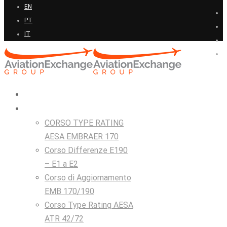
EN
PT
IT
Home
Corsi
CORSO TYPE RATING
AESA EMBRAER 170
Corso Differenze E190
– E1 a E2
Corso di Aggiornamento
EMB 170/190
Corso Type Rating AESA
ATR 42/72