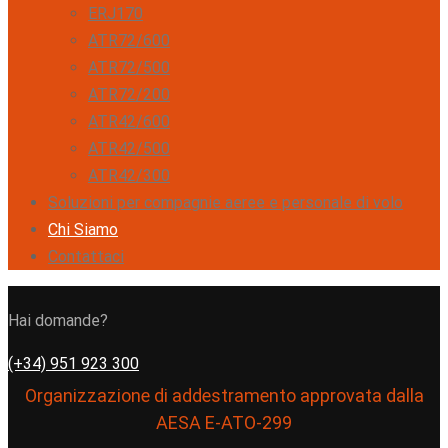
ERJ170
ATR72/600
ATR72/500
ATR72/200
ATR42/600
ATR42/500
ATR42/300
Soluzioni per compagnie aeree e personale di volo
Chi Siamo
Contattaci
Hai domande?
(+34) 951 923 300
Organizzazione di addestramento approvata dalla
AESA E-ATO-299