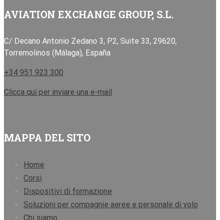
AVIATION EXCHANGE GROUP, S.L.
C/ Decano Antonio Zedano 3, P2, Suite 33, 29620,
Torremolinos (Málaga), España
+34 951 923 300
Clicca qui per inviare una e-mail
MAPPA DEL SITO
Home
Corsi
Dispositivi di formazione
Soluzioni per compagnie aeree e personale di volo
Chi siamo