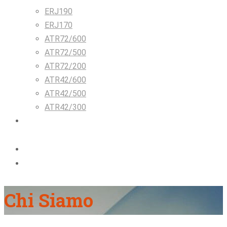
ERJ190
ERJ170
ATR72/600
ATR72/500
ATR72/200
ATR42/600
ATR42/500
ATR42/300
Soluzioni per compagnie aeree e
personale di volo
Chi Siamo
Contattaci
Chi Siamo