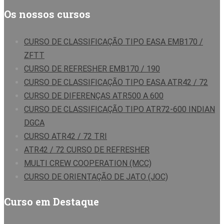
Os nossos cursos
CURSO DE CLASSIFICAÇÃO TIPO EASA EMB170 /
ZFTT
CURSO DE REFRESHER EMB170 / 190
CURSO DE CLASSIFICAÇÃO TIPO EASA ATR42 / 72
CURSO DE DIFERENÇAS ATR500 A 600
CURSO DE CLASSIFICAÇÃO TIPO ATR72-600 INDIAN
DGCA
CURSO ATR42 / 72 TRI
ATR42 / 72 CURSO DE REFRESHER
MULTI CREW COOPERATION (MCC)
CURSO DE ORIENTAÇÃO DE JATO (JOC)
Curso em Destaque