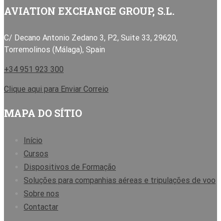
AVIATION EXCHANGE GROUP, S.L.
C/ Decano Antonio Zedano 3, P2, Suite 33, 29620,
Torremolinos (Málaga), Spain
+34 951 923 300
Clique aqui para Enviar Correio
MAPA DO SÍTIO
Início
Cursos
Dispositivos de Formação
Soluções para companhias aéreas e tripulações de voo
Sobre nos
Contactar