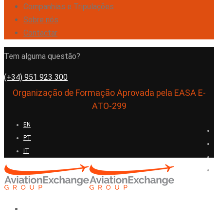
Companhias e Tripulações
Sobre nós
Contactar
Tem alguma questão?
(+34) 951 923 300
Organização de Formação Aprovada pela EASA E-
ATO-299
EN
PT
IT
Início