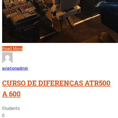
Read More
aviationadmin
CURSO DE DIFERENÇAS ATR500
A 600
Students
0