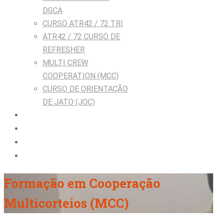
DGCA
CURSO ATR42 / 72 TRI
ATR42 / 72 CURSO DE
REFRESHER
MULTI CREW
COOPERATION (MCC)
CURSO DE ORIENTAÇÃO
DE JATO (JOC)
Dispositivos de Formação
Companhias e Tripulações
Sobre nós
Contactar
Formação em Cooperação
Multicorteios (MCC)