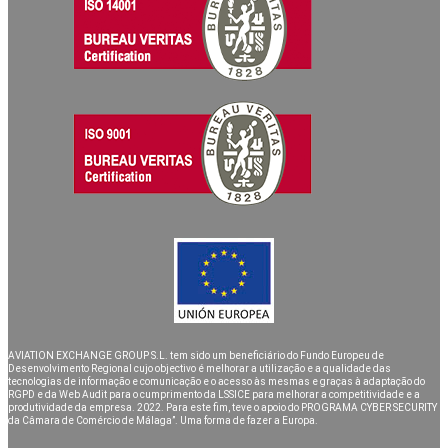
AVIATION EXCHANGE GROUP S.L. tem sido um beneficiário do Fundo Europeu de
Desenvolvimento Regional cujo objectivo é melhorar a utilização e a qualidade das
tecnologias de informação e comunicação e o acesso às mesmas e graças à adaptação do
RGPD e da Web Audit para o cumprimento da LSSICE para melhorar a competitividade e a
produtividade da empresa. 2022. Para este fim, teve o apoio do PROGRAMA CYBER SECURITY
da Câmara de Comércio de Málaga”. Uma forma de fazer a Europa.