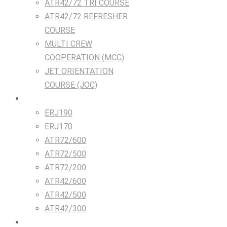
ATR42/72 TRI COURSE
ATR42/72 REFRESHER
COURSE
MULTI CREW
COOPERATION (MCC)
JET ORIENTATION
COURSE (JOC)
TRAINING DEVICES
ERJ190
ERJ170
ATR72/600
ATR72/500
ATR72/200
ATR42/600
ATR42/500
ATR42/300
Airlines & Flight Crew Solutions