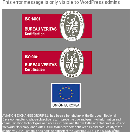
This error message is only visible to WordPress admins
AVIATION EXCHANGE GROUP S.L. has been a beneficiary of the European Regional
Development Fund whose objective is to improve the use and quality of information and
communication technologies and access to them and thanks to the adaptation of RGPD and
Web Audit for compliance with LSSICE to improve competitiveness and productivity of the
company. 2022. For this it has had the support of the CYBER SECURITY PROGRAM of the