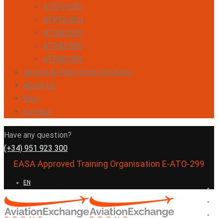
ATR72/500
ATR72/200
ATR42/600
ATR42/500
ATR42/300
Airlines & Flight Crew Solutions
About Us
Blog
Contact
Have any question?
(+34) 951 923 300
EASA Approved Training Organisation E-ATO-299
EN