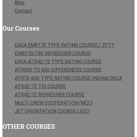
Blog
Contact
Our Courses
EASA EMB170 TYPE RATING COURSE / ZFTT
EMB170/190 REFRESHER COURSE
EASA ATR42/72 TYPE RATING COURSE
ATR500 TO 600 DIFFERENCES COURSE
ATR72-600 TYPE RATING COURSE INDIAN DGCA
ATR42/72 TRI COURSE
ATR42/72 REFRESHER COURSE
MULTI CREW COOPERATION (MCC)
JET ORIENTATION COURSE (JOC)
OTHER COURSES