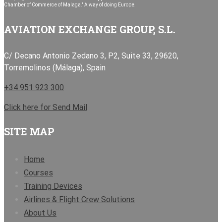
Chamber of Commerce of Malaga." A way of doing Europe.
AVIATION EXCHANGE GROUP, S.L.
C/ Decano Antonio Zedano 3, P2, Suite 33, 29620,
Torremolinos (Málaga), Spain
+34 951 923 300
Click here for Send Mail
SITE MAP
Home
Courses
Training Devices
Airlines & Flight Crew Solutions
About Us