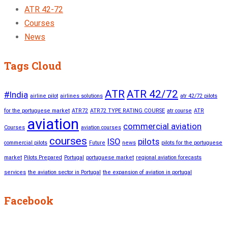
ATR 42-72
Courses
News
Tags Cloud
ATR
ATR 42/72
#India
airline pilot
airlines solutions
atr 42/72 pilots
for the portuguese market
ATR72
ATR72 TYPE RATING COURSE
atr course
ATR
aviation
commercial aviation
Courses
aviation courses
courses
ISO
pilots
commercial pilots
Future
news
pilots for the portuguese
market
Pilots Prepared
Portugal
portuguese market
regional aviation forecasts
services
the aviation sector in Portugal
the expansion of aviation in portugal
Facebook