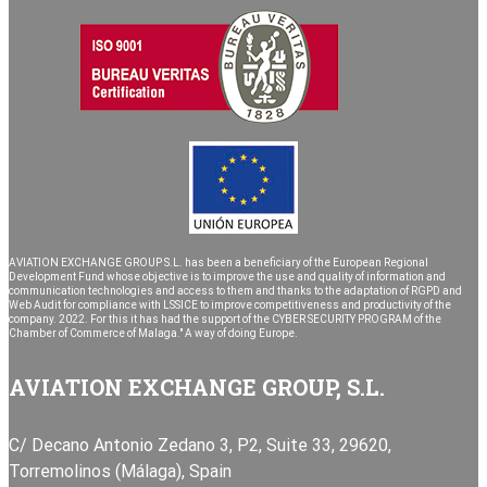
AVIATION EXCHANGE GROUP S.L. has been a beneficiary of the European Regional
Development Fund whose objective is to improve the use and quality of information and
communication technologies and access to them and thanks to the adaptation of RGPD and
Web Audit for compliance with LSSICE to improve competitiveness and productivity of the
company. 2022. For this it has had the support of the CYBER SECURITY PROGRAM of the
Chamber of Commerce of Malaga." A way of doing Europe.
AVIATION EXCHANGE GROUP, S.L.
C/ Decano Antonio Zedano 3, P2, Suite 33, 29620,
Torremolinos (Málaga), Spain