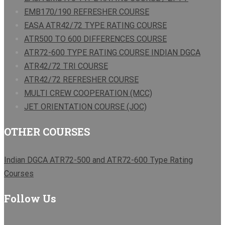
EMB170/190 REFRESHER COURSE
EASA ATR42/72 TYPE RATING COURSE
ATR500 TO 600 DIFFERENCES COURSE
ATR72-600 TYPE RATING COURSE INDIAN DGCA
ATR42/72 TRI COURSE
ATR42/72 REFRESHER COURSE
MULTI CREW COOPERATION (MCC)
JET ORIENTATION COURSE (JOC)
OTHER COURSES
Indian DGCA ATR72-500 and ATR72-600 Type Rating
Courses
Follow Us