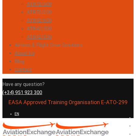
ATR72/500
ATR72/200
ATR42/600
ATR42/500
ATR42/300
Airlines & Flight Crew Solutions
About Us
Blog
Contact
Have any question?
(+34) 951 923 300
EASA Approved Training Organisation E-ATO-299
EN