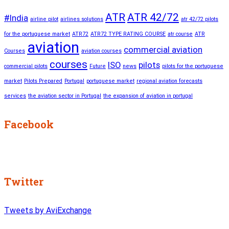
ATR
ATR 42/72
#India
airline pilot
airlines solutions
atr 42/72 pilots
for the portuguese market
ATR72
ATR72 TYPE RATING COURSE
atr course
ATR
aviation
commercial aviation
Courses
aviation courses
courses
ISO
pilots
commercial pilots
Future
news
pilots for the portuguese
market
Pilots Prepared
Portugal
portuguese market
regional aviation forecasts
services
the aviation sector in Portugal
the expansion of aviation in portugal
Facebook
Twitter
Tweets by AviExchange