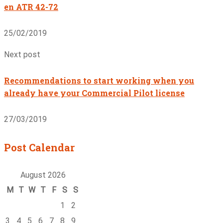
en ATR 42-72
25/02/2019
Next post
Recommendations to start working when you
already have your Commercial Pilot license
27/03/2019
Post Calendar
August 2026
M
T
W
T
F
S
S
1
2
3
4
5
6
7
8
9