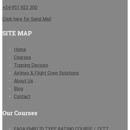
+34 951 923 300
Click here for Send Mail
SITE MAP
Home
Courses
Training Devices
Airlines & Flight Crew Solutions
About Us
Blog
Contact
Our Courses
EASA EMB170 TYPE RATING COURSE / ZFTT